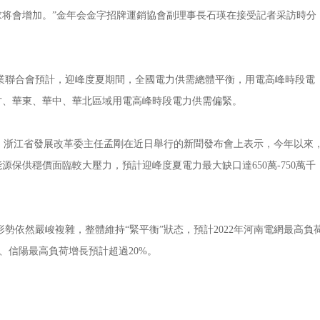
将會增加。”金年会金字招牌運銷協會副理事長石瑛在接受記者采訪時分
企業聯合會預計，迎峰度夏期間，全國電力供需總體平衡，用電高峰時段電
方、華東、華中、華北區域用電高峰時段電力供需偏緊。
浙江省發展改革委主任孟剛在近日舉行的新聞發布會上表示，今年以來
保供穩價面臨較大壓力，預計迎峰度夏電力最大缺口達650萬-750萬千
然嚴峻複雜，整體維持“緊平衡”狀态，預計2022年河南電網最高負
馬店、信陽最高負荷增長預計超過20%。