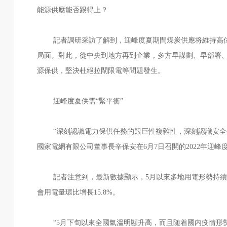
能源供應能否跟得上？
記者調研采訪了解到，迎峰度夏期間煤炭供應将維持高
局面。對此，從中央到地方再到企業，多方早謀劃、早部署
源保供，堅決杜絕拉閘限電等問題發生。
迎峰度夏供需“緊平衡”
“深刻認識電力保供任務的艱巨性複雜性，深刻認識安
國家電網有限公司董事長辛保安在6月7日召開的2022年迎
記者注意到，最新數據顯示，5月以來多地用電形勢持續
會用電量環比增長15.8%。
“5月下旬以來全國氣溫明顯升高，而且随着國内疫情形