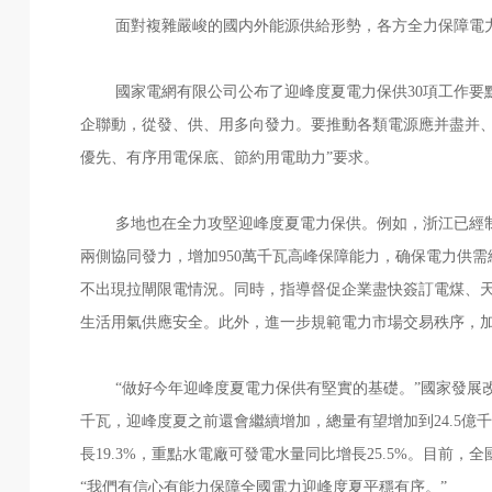
面對複雜嚴峻的國内外能源供給形勢，各方全力保障電力
國家電網有限公司公布了迎峰度夏電力保供30項工作要點
企聯動，從發、供、用多向發力。要推動各類電源應并盡并、
優先、有序用電保底、節約用電助力”要求。
多地也在全力攻堅迎峰度夏電力保供。例如，浙江已經制
兩側協同發力，增加950萬千瓦高峰保障能力，确保電力供
不出現拉閘限電情況。同時，指導督促企業盡快簽訂電煤、天
生活用氣供應安全。此外，進一步規範電力市場交易秩序，
“做好今年迎峰度夏電力保供有堅實的基礎。”國家發展改革
千瓦，迎峰度夏之前還會繼續增加，總量有望增加到24.5億
長19.3%，重點水電廠可發電水量同比增長25.5%。目前，全
“我們有信心有能力保障全國電力迎峰度夏平穩有序。”