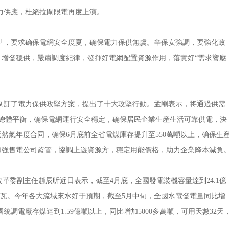
供應，杜絕拉閘限電再度上演。
，要求确保電網安全度夏，确保電力保供無虞。辛保安強調，要強化政
增發穩供，嚴肅調度紀律，發揮好電網配置資源作用，落實好“需求響應
訂了電力保供攻堅方案，提出了十大攻堅行動。孟剛表示，将通過供需
需總體平衡，确保電網運行安全穩定，确保居民企業生産生活可靠供電，決
然氣年度合同，确保6月底前全省電煤庫存提升至550萬噸以上，确保生
加強售電公司監管，協調上遊資源方，穩定用能價格，助力企業降本減負
委副主任趙辰昕近日表示，截至4月底，全國發電裝機容量達到24.1億
千瓦。今年各大流域來水好于預期，截至5月中旬，全國水電發電量同比增
國統調電廠存煤達到1.59億噸以上，同比增加5000多萬噸，可用天數32天