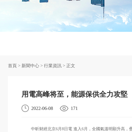
首頁
>
新聞中心
>
行業資訊
> 正文
用電高峰将至，能源保供全力攻堅
2022-06-08
171
中昕财經北京6月8日電 進入6月，全國氣溫明顯升高，