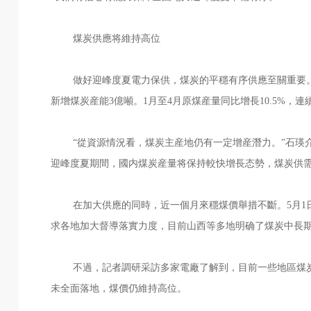
煤炭供應将維持高位
做好迎峰度夏電力保供，煤炭的平穩有序供應至關重要。
新增煤炭産能3億噸。1月至4月原煤産量同比增長10.5%，
“從資源情況看，煤炭主産地仍有一定增産潛力。”石瑛介
迎峰度夏期間，國内煤炭産量将保持較快增長态勢，煤炭供
在加大供應的同時，近一個月來穩煤價舉措不斷。5月1日
求各地加大督導落實力度，目前山西等多地明确了煤炭中長
不過，記者調研采訪多家電廠了解到，目前一些地區煤炭
未全面落地，煤價仍維持高位。