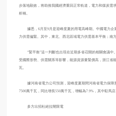
步落地顯效，将助推我國經濟重回正常軌道，電力和煤炭需求
析稱。
據悉，6月至9月是迎峰度夏的用電高峰期。中國電力
力供需偏緊。其中，東北、西北區域電力供需基本平衡；南
“緊平衡”這一判斷也出現在近期多省召開的相關會議中。
受國際形勢、供需關系等影響，能源資源量緊價高，浙江省能源
瓦。
據河南省電力公司預測，迎峰度夏期間河南省電力保障形勢依
7500萬千瓦，同比增長550萬千瓦，增幅為7.9%，其中駐
多方出招杜絕拉閘限電