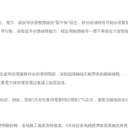
位，電力、煤炭等供需整體維持“緊平衡”狀态，部分區域時段可能出現緊
、早行動，采取提升供應保障能力、穩定用能價格等一攬子舉措全力攻堅
全生産和供電服務存在的薄弱環節，深刻認識極端天氣帶來的嚴峻挑戰……
峰度夏電力保供電視電話會議上如是說道。
向好。例如，雲南5月全社會用電量同比增長17%左右，遼甯沈陽地區全
勢明顯好轉，各地複工複産加快推進。6月份起各地穩經濟政策措施也将逐