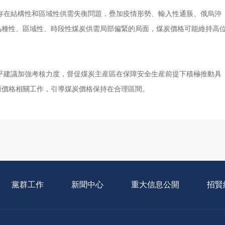
在結構性和區域性供需失衡問題，疊加疫情形勢、輸入性通脹、俄烏沖
品種性、區域性、時段性煤炭供需局部偏緊的局面，煤炭價格可能維持高
建議加強考核力度，督促煤炭主産區在保障安全生産前提下積極推動具
源價格相關工作，引導煤炭價格保持在合理區間。
黨群工作
新聞中心
重大信息公開
招賢