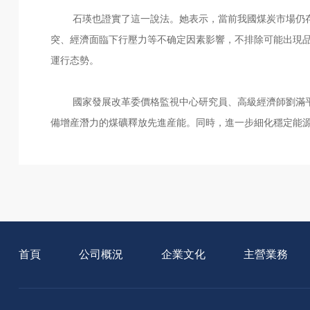
石瑛也證實了這一說法。她表示，當前我國煤炭市場仍存
突、經濟面臨下行壓力等不确定因素影響，不排除可能出現
運行态勢。
國家發展改革委價格監視中心研究員、高級經濟師劉滿平
備增産潛力的煤礦釋放先進産能。同時，進一步細化穩定能
首頁
公司概況
企業文化
主營業務