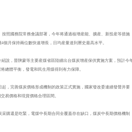
按照國務院常務會議部署，今年将通過核增産能、擴産、新投産等措施
連續4個月保持兩位數快速增長，日均産量達到曆史最高水平。
紹說，晉陝蒙等主要産煤省區陸續出台煤炭增産保供實施方案，預計今
需将總體平衡，發電和民生用煤得到有力保障。
起，完善煤炭價格形成機制的政策正式實施，國家發改委連續發聲并要
期交易價格和現貨價格合理區間。
采購還是吃緊，電煤中長期合同全覆蓋存在缺口，煤炭中長期價格機制