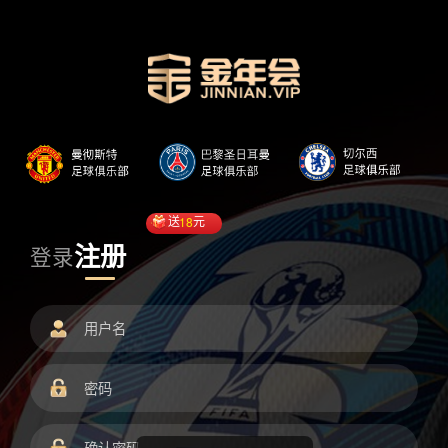
送
18
元
注册
登录